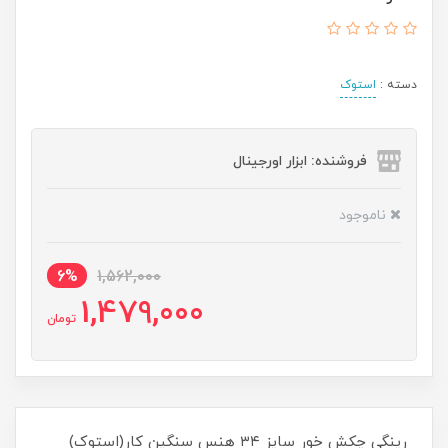
دسته :
استوک
فروشنده: ابزار اورجینال
ناموجود
6%
1,562,000
1,479,000
تومان
رینگی چکش خور سایز ۳۴ هنس سنگین کار(استوک)