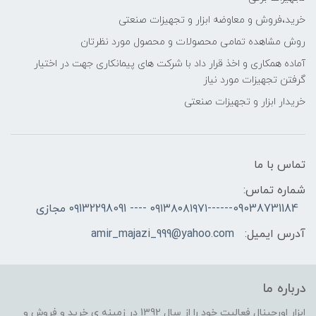
خرید،فروش و معاوضه ابزار و تجهیزات صنعتی
روش مشاهده تمامی محصولات و محصول مورد نظرتان
آماده همکاری و اخذ قرار داد با شرکت های پیمانکاری جهت در اختیار
گرفتن تجهیزات مورد نیاز
خریدار ابزار و تجهیزات صنعتی
تماس با ما
شماره تماس:
09038731184------۰۹۱۳۸۰۸۱۹۷۱ ---- ۰۹132298091 مجازی
آدرس ایمیل:
amir_majazi_999@yahoo.com
درباره ما
ابزار اورجینال فعالیت خود را از سال 1392 در زمینه ی خرید و فروش و