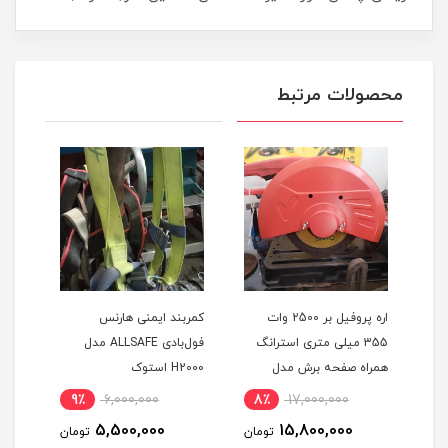
محصولات مرتبط
اره پروفیل بر 2500 وات
کمربند ایمنی هارنس
کمرب
355 میلی متری استرانگ
فول‌بادی ALLSAFE مدل
تکفاز دیاموند اصلی همراه 3
همراه صفحه برش مدل
H2000 استوک
A230 اس
D-
STRONG STG2500 در حد
9٪
6,000,000
8٪
17,000,000
8
نو
5,500,000
15,800,000
مان
تومان
تومان