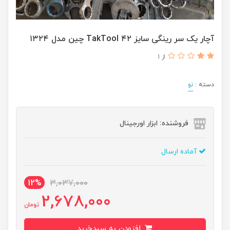
آچار یک سر رینگی سایز ۴۲ TakTool چین مدل ۱۳۲۴
از 1
دسته :
نو
فروشنده: ابزار اورجینال
آماده ارسال
12%
3,037,000
2,678,000
تومان
افزودن به سبدخرید