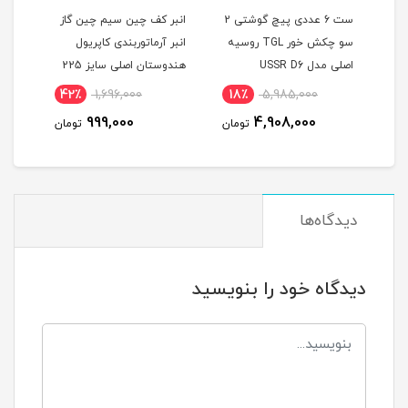
ی 360 درجه 3 بعدی
ست 6 عددی پیچ گوشتی 2
انبر کف چین سیم چین گاز
 مدل TOSAN
سو چکش خور TGL روسیه
انبر آرماتوربندی کاپریول
اصلی مدل USSR D6
هندوستان اصلی سایز 225
مدل KAPRIOL225
338
42٪
1,696,000
18٪
5,985,000
5
999,000
4,908,000
مان
تومان
تومان
دیدگاه‌ها
دیدگاه خود را بنویسید