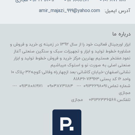
آدرس ایمیل:
amir_majazi_999@yahoo.com
درباره ما
ابزار اورجینال فعالیت خود را از سال 1392 در زمینه ی خرید و فروش و
مشاوره خطوط تولید و ابزار و تجهیزات سبک و سنگین صنعتی آغاز
نمود.مفتخر هستیم بهترین مرکز خرید و فروش خطوط تولید و ابزار
صنعتی اصلی به صورت نو و استوک میباشیم
نشانی:اصفهان-خیابان کاشانی-بعد ازچهارراه وفائی-کوچه۳۲-پلاک ۱۰
واحد ۱۶ کد پستی:74963-81836
شماره تماس:۰۹۱۳۲۲۹۸۰۹۱ --- ۰۹۰۳۸۷۳۱۱۸۴ ۰۹۱۳۸۰۸۱۹۷۱ ---
مجازی
تلفکس:03132336568 مجازی