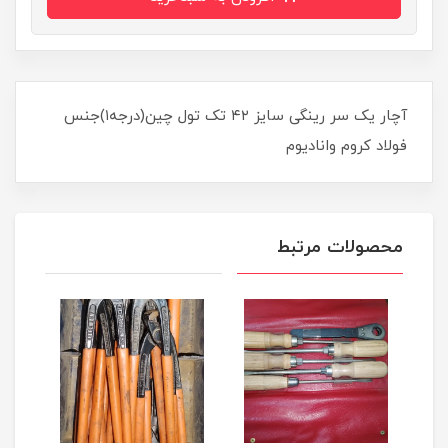
آچار یک سر رینگی سایز ۴۲ تک تول چین(درجه۱)جنس
فولاد کروم وانادیوم
محصولات مرتبط