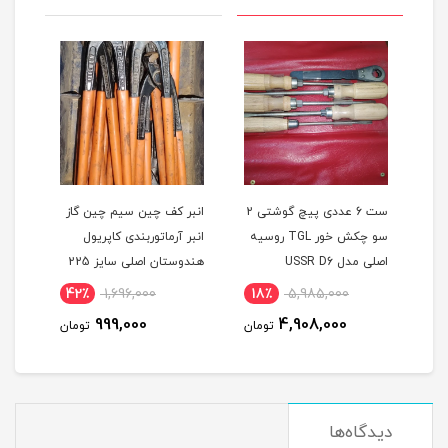
ی 360 درجه 3 بعدی
ست 6 عددی پیچ گوشتی 2
انبر کف چین سیم چین گاز
 مدل TOSAN
سو چکش خور TGL روسیه
انبر آرماتوربندی کاپریول
اصلی مدل USSR D6
هندوستان اصلی سایز 225
مدل KAPRIOL225
338
42٪
1,696,000
18٪
5,985,000
5
999,000
4,908,000
مان
تومان
تومان
دیدگاه‌ها