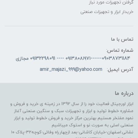
گرفتن تجهیزات مورد نیاز
خریدار ابزار و تجهیزات صنعتی
تماس با ما
شماره تماس:
09038731184------۰۹۱۳۸۰۸۱۹۷۱ ---- ۰۹132298091 مجازی
آدرس ایمیل:
amir_majazi_999@yahoo.com
درباره ما
ابزار اورجینال فعالیت خود را از سال 1392 در زمینه ی خرید و فروش و
مشاوره خطوط تولید و ابزار و تجهیزات سبک و سنگین صنعتی آغاز
نمود.مفتخر هستیم بهترین مرکز خرید و فروش خطوط تولید و ابزار
صنعتی اصلی به صورت نو و استوک میباشیم
نشانی:اصفهان-خیابان کاشانی-بعد ازچهارراه وفائی-کوچه۳۲-پلاک ۱۰