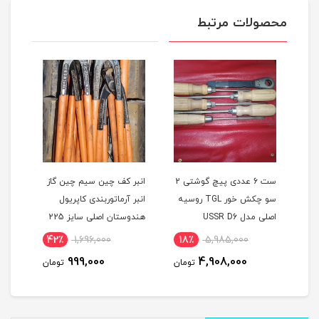
محصولات مرتبط
ی 360 درجه 3 بعدی
ست 6 عددی پیچ گوشتی 2
انبر کف چین سیم چین گاز
 مدل TOSAN
سو چکش خور TGL روسیه
انبر آرماتوربندی کاپریول
اصلی مدل USSR D6
هندوستان اصلی سایز 225
مدل KAPRIOL225
338
42٪
1,696,000
18٪
5,985,000
5
999,000
4,908,000
مان
تومان
تومان