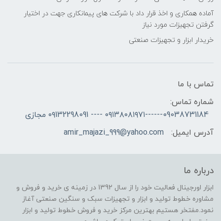
آماده همکاری و اخذ قرار داد با شرکت های پیمانکاری جهت در اختیار
گرفتن تجهیزات مورد نیاز
خریدار ابزار و تجهیزات صنعتی
تماس با ما
شماره تماس:
09038731184------۰۹۱۳۸۰۸۱۹۷۱ ---- ۰۹132298091 مجازی
آدرس ایمیل:
amir_majazi_999@yahoo.com
درباره ما
ابزار اورجینال فعالیت خود را از سال 1392 در زمینه ی خرید و فروش و
مشاوره خطوط تولید و ابزار و تجهیزات سبک و سنگین صنعتی آغاز
نمود.مفتخر هستیم بهترین مرکز خرید و فروش خطوط تولید و ابزار