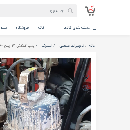
دسته‌بندی کالاها
خانه
فروشگاه
سبدخ
خانه
تجهیزات صنعتی
استوک
پمپ کفکش "2 اینچ ۳۰ متری تکفاز راد پمپ سری قدیم مدل 30R2 استوک