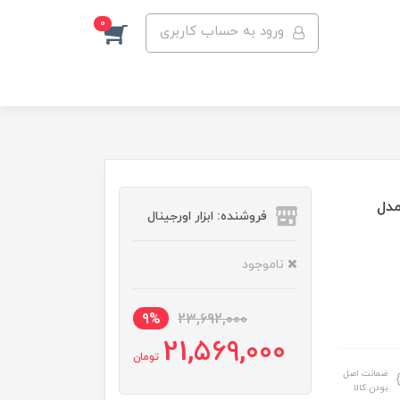
0
ورود به حساب کاربری
م مدل
فروشنده: ابزار اورجینال
ناموجود
9%
23,692,000
21,569,000
تومان
ضمانت اصل
بودن کالا