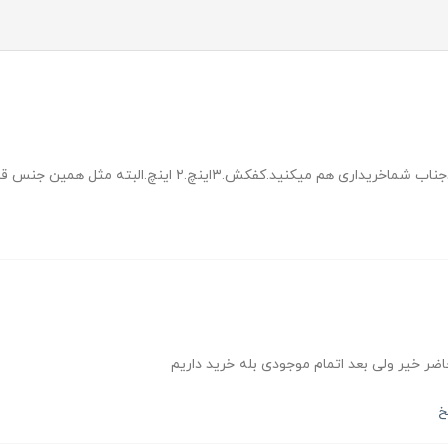
میکنید.کفکش.۳اینچ.۲ اینچ.البته مثل همین جنس قدیمی
ضر خیر ولی بعد اتمام موجودی بله خرید داریم
خ