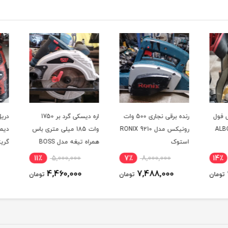
فول
رنده برقی نجاری 500 وات
اره دیسکی گرد بر 1750
ALBORZ
رونیکس مدل RONIX 9210
وات 185 میلی متری باس
دیمر د
استوک
همراه تیغه مدل BOSS
M1Y-TD-185B در حد نو
استو
11٪
5,000,000
7٪
8,000,000
14
4,460,000
7,488,000
ومان
تومان
تومان