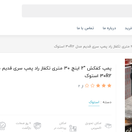
رید
درباره ما
تماس با ما
پمپ کفکش "2 اینچ ۳۰ متری تکفاز راد پمپ سری قدی
30R2 استوک
از 2
دسته :
استوک
امکان تحویل
امکان
۷ روز ضمانت
اکسپرس
پرداخت در
بازگشت