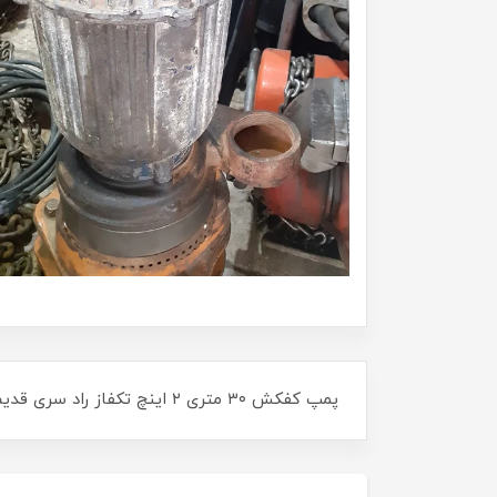
پمپ کفکش ۳۰ متری ۲ اینچ تکفاز راد سری قدیم کیفیت بسیااار عالی تمام فابریک و آماده به کار به شرط تست(استوک)