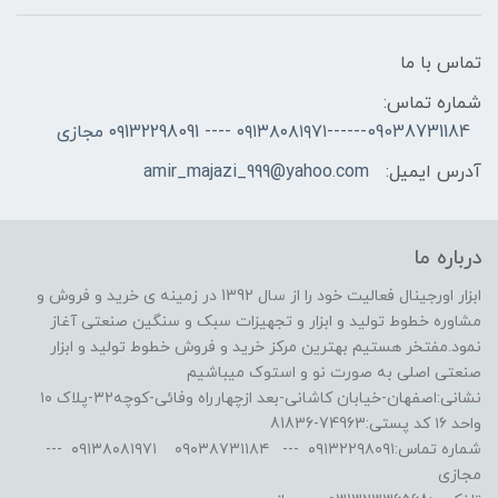
تماس با ما
شماره تماس:
09038731184------۰۹۱۳۸۰۸۱۹۷۱ ---- ۰۹132298091 مجازی
آدرس ایمیل:
amir_majazi_999@yahoo.com
درباره ما
ابزار اورجینال فعالیت خود را از سال 1392 در زمینه ی خرید و فروش و
مشاوره خطوط تولید و ابزار و تجهیزات سبک و سنگین صنعتی آغاز
نمود.مفتخر هستیم بهترین مرکز خرید و فروش خطوط تولید و ابزار
صنعتی اصلی به صورت نو و استوک میباشیم
نشانی:اصفهان-خیابان کاشانی-بعد ازچهارراه وفائی-کوچه۳۲-پلاک ۱۰
واحد ۱۶ کد پستی:74963-81836
شماره تماس:۰۹۱۳۲۲۹۸۰۹۱ --- ۰۹۰۳۸۷۳۱۱۸۴ ۰۹۱۳۸۰۸۱۹۷۱ ---
مجازی