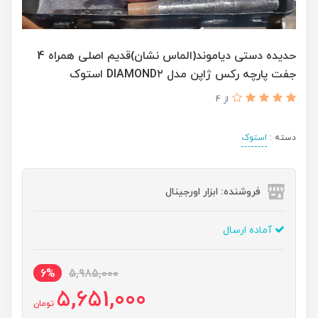
حدیده دستی دیاموند(الماس نشان)قدیم اصلی همراه 4
جفت پارچه رکس ژاپن مدل DIAMOND۲ استوک
از 4
دسته :
استوک
فروشنده: ابزار اورجینال
آماده ارسال
6%
5,985,000
5,651,000
تومان