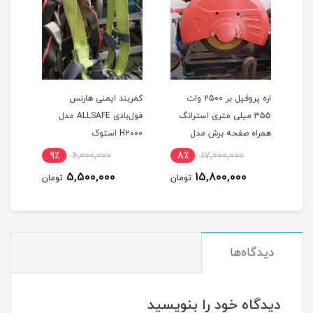
اره پروفیل بر 2500 وات
کمربند ایمنی هارنس
کمرب
355 میلی متری استرانگ
فول‌بادی ALLSAFE مدل
تکفاز دیاموند اصلی همراه 3
همراه صفحه برش مدل
H2000 استوک
A230 اس
D-
STRONG STG2500 در حد
9٪
6,000,000
8٪
17,000,000
8
نو
5,500,000
15,800,000
مان
تومان
تومان
دیدگاه‌ها
دیدگاه خود را بنویسید