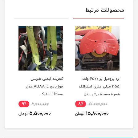
محصولات مرتبط
اره پروفیل بر 2500 وات
کمربند ایمنی هارنس
کمرب
355 میلی متری استرانگ
فول‌بادی ALLSAFE مدل
تکفاز دیاموند اصلی همراه 3
همراه صفحه برش مدل
H2000 استوک
A230 اس
D-
STRONG STG2500 در حد
9٪
6,000,000
8٪
17,000,000
8
نو
5,500,000
15,800,000
مان
تومان
تومان