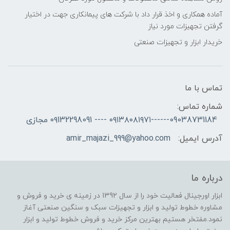
آماده همکاری و اخذ قرار داد با شرکت های پیمانکاری جهت در اختیار
گرفتن تجهیزات مورد نیاز
خریدار ابزار و تجهیزات صنعتی
تماس با ما
شماره تماس:
09038731184------۰۹۱۳۸۰۸۱۹۷۱ ---- ۰۹132298091 مجازی
آدرس ایمیل:
amir_majazi_999@yahoo.com
درباره ما
ابزار اورجینال فعالیت خود را از سال 1392 در زمینه ی خرید و فروش و
مشاوره خطوط تولید و ابزار و تجهیزات سبک و سنگین صنعتی آغاز
نمود.مفتخر هستیم بهترین مرکز خرید و فروش خطوط تولید و ابزار