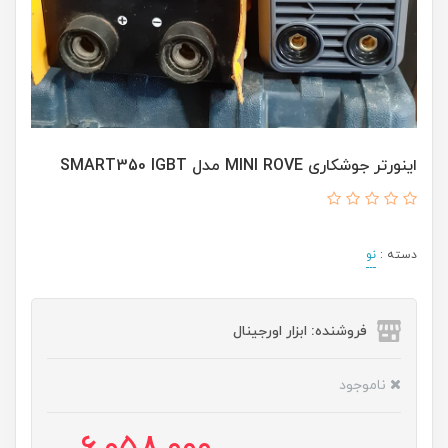
اینورتر جوشکاری MINI ROVE مدل SMART350 IGBT
دسته :
نو
فروشنده: ابزار اورجینال
ناموجود