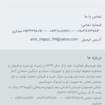
تماس با ما
شماره تماس:
09038731184------۰۹۱۳۸۰۸۱۹۷۱ ---- ۰۹132298091 مجازی
آدرس ایمیل:
amir_majazi_999@yahoo.com
درباره ما
ابزار اورجینال فعالیت خود را از سال 1392 در زمینه ی خرید و فروش و
مشاوره خطوط تولید و ابزار و تجهیزات سبک و سنگین صنعتی آغاز
نمود.مفتخر هستیم بهترین مرکز خرید و فروش خطوط تولید و ابزار
صنعتی اصلی به صورت نو و استوک میباشیم
نشانی:اصفهان-خیابان کاشانی-بعد ازچهارراه وفائی-کوچه۳۲-پلاک ۱۰
واحد ۱۶ کد پستی:74963-81836
شماره تماس:۰۹۱۳۲۲۹۸۰۹۱ --- ۰۹۰۳۸۷۳۱۱۸۴ ۰۹۱۳۸۰۸۱۹۷۱ ---
مجازی