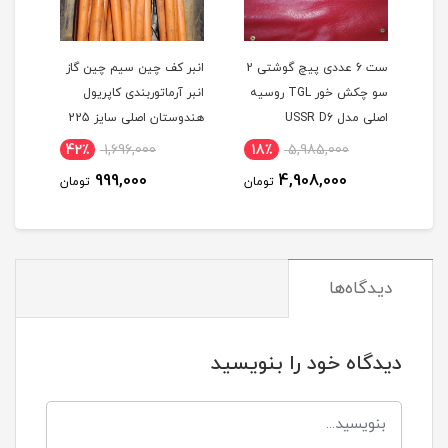
ی 360 درجه 3 بعدی
ست 6 عددی پیچ گوشتی 2
انبر کف چین سیم چین گاز
 مدل TOSAN
سو چکش خور TGL روسیه
انبر آرماتوربندی کاپریول
اصلی مدل USSR D6
هندوستان اصلی سایز 225
مدل KAPRIOL225
338
42٪
1,696,000
18٪
5,985,000
5
999,000
4,908,000
مان
تومان
تومان
دیدگاه‌ها
دیدگاه خود را بنویسید