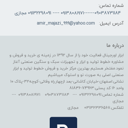
شماره تماس:
09038731184------۰۹۱۳۸۰۸۱۹۷۱ ---- ۰۹132298091 مجازی
آدرس ایمیل:
amir_majazi_999@yahoo.com
درباره ما
ابزار اورجینال فعالیت خود را از سال 1392 در زمینه ی خرید و فروش و
مشاوره خطوط تولید و ابزار و تجهیزات سبک و سنگین صنعتی آغاز
نمود.مفتخر هستیم بهترین مرکز خرید و فروش خطوط تولید و ابزار
صنعتی اصلی به صورت نو و استوک میباشیم
نشانی:اصفهان-خیابان کاشانی-بعد ازچهارراه وفائی-کوچه۳۲-پلاک ۱۰
واحد ۱۶ کد پستی:74963-81836
شماره تماس:۰۹۱۳۲۲۹۸۰۹۱ --- ۰۹۰۳۸۷۳۱۱۸۴ ۰۹۱۳۸۰۸۱۹۷۱ ---
مجازی
تلفکس:03132336568 مجازی