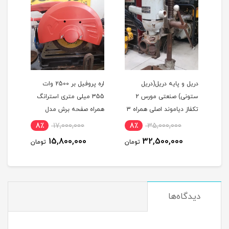
دریل و پایه دریل(دریل
اره پروفیل بر 2500 وات
کمرب
ستونی) صنعتی مورس 2
355 میلی متری استرانگ
تکفاز دیاموند اصلی همراه 3
همراه صفحه برش مدل
H2000 ا
نظام مدل DIAMOND J1Z-
STRONG STG2500 در حد
8٪
17,000,000
8٪
35,000,000
1
19-TH استوک
نو
15,800,000
32,500,000
مان
تومان
تومان
دیدگاه‌ها