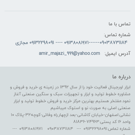
تماس با ما
شماره تماس:
09038731184------۰۹۱۳۸۰۸۱۹۷۱ ---- ۰۹132298091 مجازی
آدرس ایمیل:
amir_majazi_999@yahoo.com
درباره ما
ابزار اورجینال فعالیت خود را از سال 1392 در زمینه ی خرید و فروش و
مشاوره خطوط تولید و ابزار و تجهیزات سبک و سنگین صنعتی آغاز
نمود.مفتخر هستیم بهترین مرکز خرید و فروش خطوط تولید و ابزار
صنعتی اصلی به صورت نو و استوک میباشیم
نشانی:اصفهان-خیابان کاشانی-بعد ازچهارراه وفائی-کوچه۳۲-پلاک ۱۰
واحد ۱۶ کد پستی:74963-81836
شماره تماس:۰۹۱۳۲۲۹۸۰۹۱ --- ۰۹۰۳۸۷۳۱۱۸۴ ۰۹۱۳۸۰۸۱۹۷۱ ---