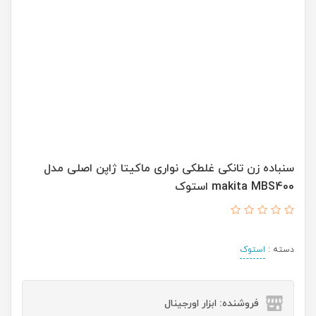
سنباده زن تانکی غلطکی نواری ماکیتا ژاپن اصلی مدل
makita MBS400 استوک
دسته :
استوک
فروشنده: ابزار اورجینال