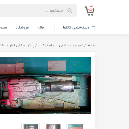
دسته‌بندی کالاها
خانه
فروشگاه
سبدخ
خانه
تجهیزات صنعتی
استوک
پیکور چکش تخریب ۱۵ کیلوگرمی ماکیتا ژاپن اصلی پلاک قرمز مدل MAKITA HM1305 استوک