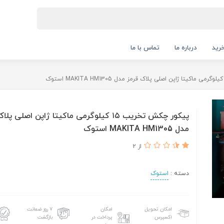
رید
درباره ما
تماس با ما
پیکور چکش تخریب ۱۵ کیلوگرمی ماکیتا ژاپن اصلی پ
مدل MAKITA HM1305 استوک
از 2
دسته :
استوک
امکان تحویل
امکان
۷ روز ضمانت
اکسپرس
پرداخت در
بازگشت