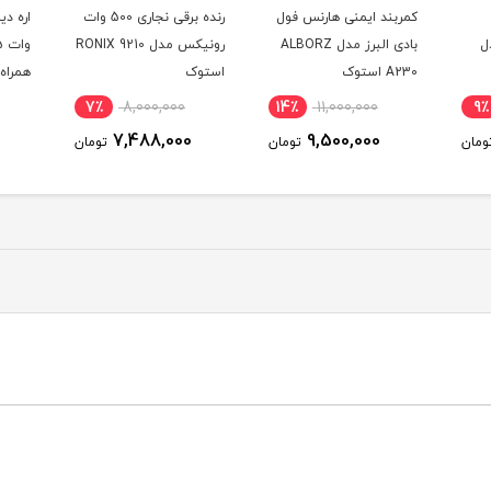
کمربند ایمنی هارنس فول
رنده برقی نجاری 500 وات
ALL مدل
بادی البرز مدل ALBORZ
رونیکس مدل RONIX 9210
A230 استوک
استوک
-TD-185B
7٪
8,000,000
14٪
11,000,000
9٪
7,488,000
9,500,000
ومان
تومان
تومان