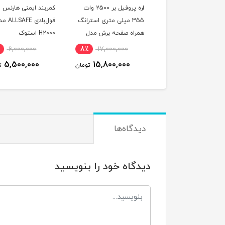
ل و پایه دریل(دریل
اره پروفیل بر 2500 وات
کمربند ایمنی هارنس
ستونی) صنعتی مورس 2
355 میلی متری استرانگ
فول‌بادی SAFE
از دیاموند اصلی همراه
همراه صفحه برش مدل
H2000 استوک
3 نظام مدل DIAMOND
STRONG STG2500 در
6,000,000
8٪
17,000,000
8٪
35,000,000
J1Z- استوک
حد نو
5,500,000
15,800,000
32,500,000
تومان
تومان
ت
دیدگاه‌ها
دیدگاه خود را بنویسید