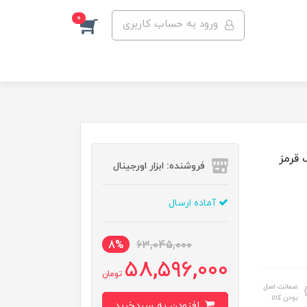
0
ورود به حساب کاربری
لاک قرمز
فروشنده: ابزار اورجینال
آماده ارسال
8%
63,045,000
58,596,000
تومان
ضمانت اصل
بودن کالا
افزودن به سبدخرید