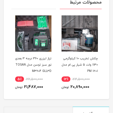
محصولات مرتبط
چکش تخریب 10 کیلوگرمی
تراز لیزری 360 درجه 3 بعدی
1130 وات 5 شیار پی ام مدل
نور سبز توسن مدل TOSAN
PM 1201
M3604 GLL3D
اصلی م
5٪
22,500,000
12٪
23,500,000
1
21,487,000
20,890,000
مان
تومان
تومان