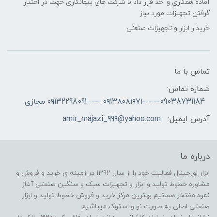
آماده همکاری و اخذ قرار داد با شرکت های پیمانکاری جهت در اختیار
گرفتن تجهیزات مورد نیاز
خریدار ابزار و تجهیزات صنعتی
تماس با ما
شماره تماس:
09038731184------۰۹۱۳۸۰۸۱۹۷۱ ---- ۰۹132298091 مجازی
آدرس ایمیل:
amir_majazi_999@yahoo.com
درباره ما
ابزار اورجینال فعالیت خود را از سال 1392 در زمینه ی خرید و فروش و
مشاوره خطوط تولید و ابزار و تجهیزات سبک و سنگین صنعتی آغاز
نمود.مفتخر هستیم بهترین مرکز خرید و فروش خطوط تولید و ابزار
صنعتی اصلی به صورت نو و استوک میباشیم