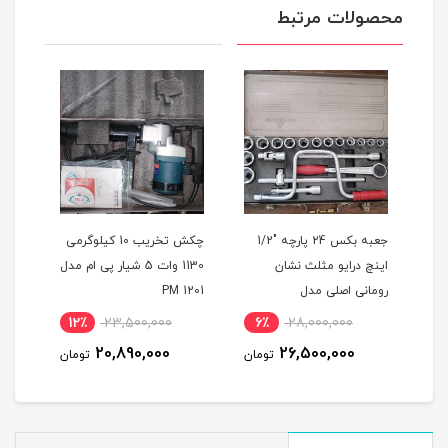
محصولات مرتبط
جعبه بکس 24 پارچه "1/2
چکش تخریب 10 کیلوگرمی
اینچ درایو مثلث نشان
1130 وات 5 شیار پی ام مدل
رومانی اصلی مدل
PM 1201
L3D
ROMANIA 24PS
12٪
23,500,000
6٪
28,000,000
1
20,890,000
26,500,000
مان
تومان
تومان