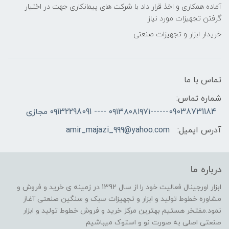
آماده همکاری و اخذ قرار داد با شرکت های پیمانکاری جهت در اختیار
گرفتن تجهیزات مورد نیاز
خریدار ابزار و تجهیزات صنعتی
تماس با ما
شماره تماس:
09038731184------۰۹۱۳۸۰۸۱۹۷۱ ---- ۰۹132298091 مجازی
آدرس ایمیل:
amir_majazi_999@yahoo.com
درباره ما
ابزار اورجینال فعالیت خود را از سال 1392 در زمینه ی خرید و فروش و
مشاوره خطوط تولید و ابزار و تجهیزات سبک و سنگین صنعتی آغاز
نمود.مفتخر هستیم بهترین مرکز خرید و فروش خطوط تولید و ابزار
صنعتی اصلی به صورت نو و استوک میباشیم