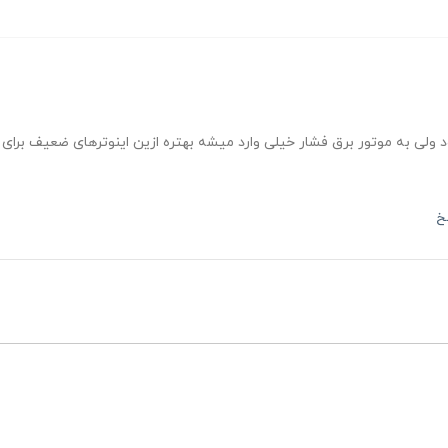
لی به موتور برق فشار خیلی وارد میشه بهتره ازین اینوترهای ضعیف برای کار
خ