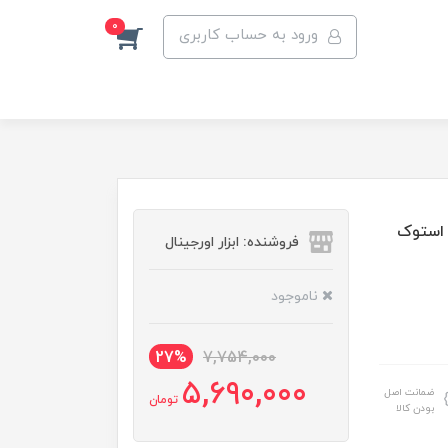
0
ورود به حساب کاربری
فروشنده: ابزار اورجینال
ناموجود
27%
7,754,000
5,690,000
ضمانت اصل
تومان
بودن کالا