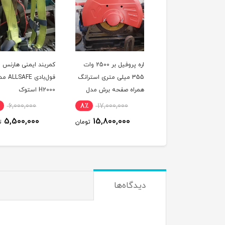
اره پروفیل بر 2500 وات
کمربند ایمنی هارنس
کمربند ایمنی هارنس 
355 میلی متری استرانگ
فول‌بادی ALLSAFE مدل
بادی البرز مدل 
اه صفحه برش مدل
H2000 استوک
A230 استوک
STRONG STG2500 در
٪
11,000,000
9٪
6,000,000
8٪
17,000,000
نو
9,500,000
5,500,000
15,800,000
تومان
تومان
ت
دیدگاه‌ها