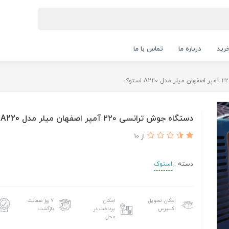
رید
درباره ما
تماس با ما
دستگاه جوش ترانسی ۲۲۰ آمپر‌ اصفهان میلر مدل A220 استوک
از 10
دسته :
استوک
امکان تحویل
امکان
۷ روز ضمانت
اکسپرس
پرداخت در
بازگشت
محل