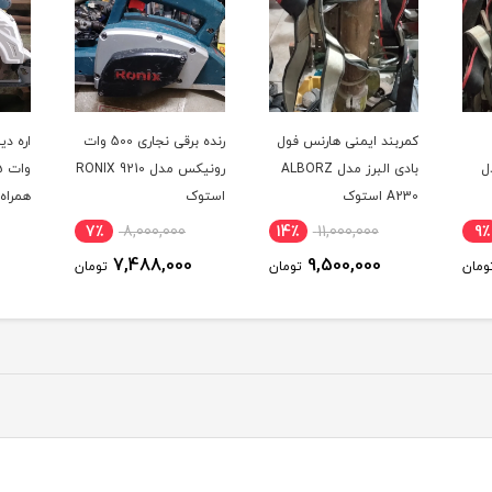
فول
رنده برقی نجاری 500 وات
اره دیسکی گرد بر 1750
ALBORZ
رونیکس مدل RONIX 9210
وات 185 میلی متری باس
دیمر 
استوک
همراه تیغه مدل BOSS
M1Y-TD-185B در حد نو
استو
11٪
5,000,000
7٪
8,000,000
14
4,460,000
7,488,000
ومان
تومان
تومان