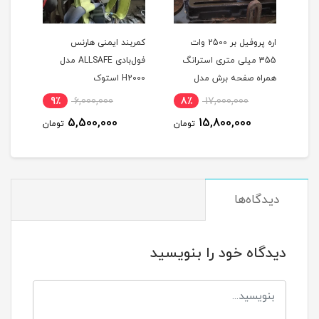
اره پروفیل بر 2500 وات
کمربند ایمنی هارنس
کمرب
355 میلی متری استرانگ
فول‌بادی ALLSAFE مدل
تکفاز دیاموند اصلی همراه 3
همراه صفحه برش مدل
H2000 استوک
A230 اس
D-
STRONG STG2500 در حد
9٪
6,000,000
8٪
17,000,000
8
نو
5,500,000
15,800,000
مان
تومان
تومان
دیدگاه‌ها
دیدگاه خود را بنویسید