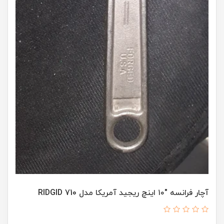
آچار فرانسه "۱۰ اینچ ریجید آمریکا مدل RIDGID 710