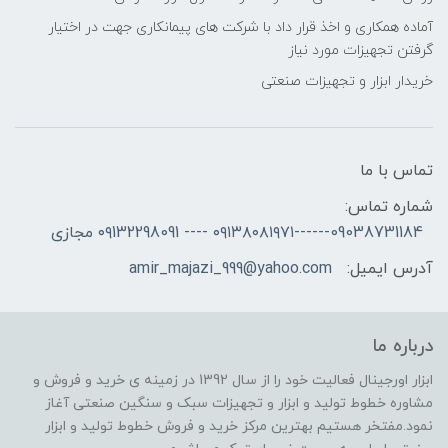
آماده همکاری و اخذ قرار داد با شرکت های پیمانکاری جهت در اختیار
گرفتن تجهیزات مورد نیاز
خریدار ابزار و تجهیزات صنعتی
تماس با ما
شماره تماس:
09038731184------۰۹۱۳۸۰۸۱۹۷۱ ---- ۰۹132298091 مجازی
آدرس ایمیل:
amir_majazi_999@yahoo.com
درباره ما
ابزار اورجینال فعالیت خود را از سال 1392 در زمینه ی خرید و فروش و
مشاوره خطوط تولید و ابزار و تجهیزات سبک و سنگین صنعتی آغاز
نمود.مفتخر هستیم بهترین مرکز خرید و فروش خطوط تولید و ابزار