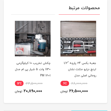
محصولات مرتبط
جعبه بکس 24 پارچه "1/2
چکش تخریب 10 کیلوگرمی
اینچ درایو مثلث نشان
1130 وات 5 شیار پی ام مدل
رومانی اصلی مدل
PM 1201
اصلی م
ROMANIA 24PS
12٪
23,500,000
6٪
28,000,000
1
20,890,000
26,500,000
مان
تومان
تومان