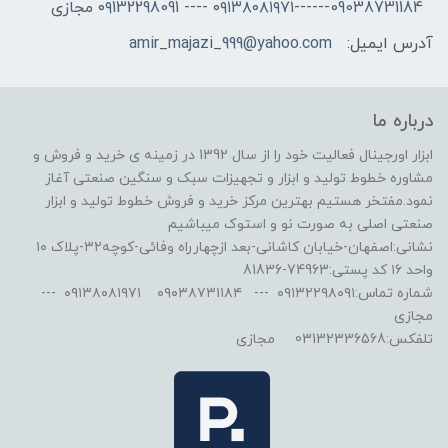
09038731184------۰۹۱۳۸۰۸۱۹۷۱ ---- ۰۹132298091 مجازی
آدرس ایمیل:
amir_majazi_999@yahoo.com
درباره ما
ابزار اورجینال فعالیت خود را از سال 1392 در زمینه ی خرید و فروش و
مشاوره خطوط تولید و ابزار و تجهیزات سبک و سنگین صنعتی آغاز
نمود.مفتخر هستیم بهترین مرکز خرید و فروش خطوط تولید و ابزار
صنعتی اصلی به صورت نو و استوک میباشیم
نشانی:اصفهان-خیابان کاشانی-بعد ازچهارراه وفائی-کوچه۳۲-پلاک ۱۰
واحد ۱۶ کد پستی:74963-81836
شماره تماس:۰۹۱۳۲۲۹۸۰۹۱ --- ۰۹۰۳۸۷۳۱۱۸۴ ۰۹۱۳۸۰۸۱۹۷۱ ---
مجازی
تلفکس:03132336568 مجازی