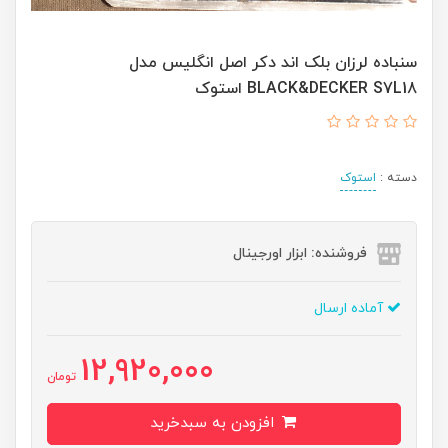
سنباده لرزان بلک اند دکر اصل انگلیس مدل
BLACK&DECKER S7L18 استوک
دسته :
استوک
فروشنده: ابزار اورجینال
آماده ارسال
12,920,000
تومان
افزودن به سبدخرید