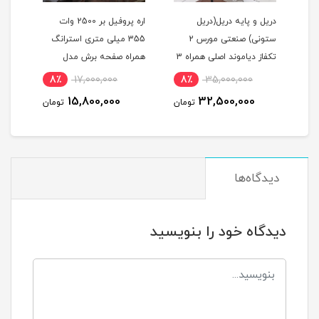
دریل و پایه دریل(دریل
اره پروفیل بر 2500 وات
کمرب
ستونی) صنعتی مورس 2
355 میلی متری استرانگ
تکفاز دیاموند اصلی همراه 3
همراه صفحه برش مدل
H2000 ا
نظام مدل DIAMOND J1Z-
STRONG STG2500 در حد
8٪
17,000,000
8٪
35,000,000
1
19-TH استوک
نو
15,800,000
32,500,000
مان
تومان
تومان
دیدگاه‌ها
دیدگاه خود را بنویسید