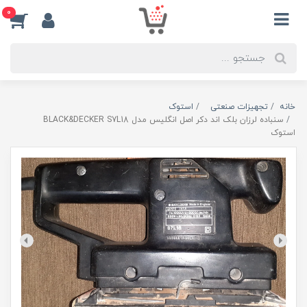
0
خانه
تجهیزات صنعتی
استوک
سنباده لرزان بلک اند دکر اصل انگلیس مدل BLACK&DECKER S7L18
استوک