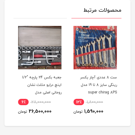
محصولات مرتبط
ات
ست 8 عددی آچار یکسر
جعبه بکس 24 پارچه "1/2
ریت
رینگی سایز 8 تا 19 مدل
اینچ درایو مثلث نشان
super chirag 8PS
رومانی اصلی مدل
1201
ROMANIA 24PS
6٪
28,000,000
12٪
1,800,000
5
26,500,000
1,590,000
مان
تومان
تومان