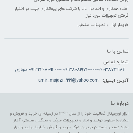
آماده همکاری و اخذ قرار داد با شرکت های پیمانکاری جهت در اختیار
گرفتن تجهیزات مورد نیاز
خریدار ابزار و تجهیزات صنعتی
تماس با ما
شماره تماس:
09038731184------۰۹۱۳۸۰۸۱۹۷۱ ---- ۰۹132298091 مجازی
آدرس ایمیل:
amir_majazi_999@yahoo.com
درباره ما
ابزار اورجینال فعالیت خود را از سال 1392 در زمینه ی خرید و فروش و
مشاوره خطوط تولید و ابزار و تجهیزات سبک و سنگین صنعتی آغاز
نمود.مفتخر هستیم بهترین مرکز خرید و فروش خطوط تولید و ابزار