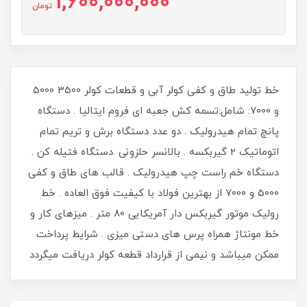
1,600,000,000
تومان
خط تولید طاق و کفی کولر آبی و قطعات کولر 3500 5000
و 7000: شامل:تسمه کش جعبه ای فروم ایتالیا . دستگاه
پانچ تمام هیدرولیک . دو عدد دستگاه برش و تریم تمام
اتوماتیک 2 گیربکسه . بالانسر حلزونی .دستگاه فتیله کن .
دستگاه خم راست چپ هیدرولیک . قالب های طاق و کفی
5000 و 7000 از بهترین فولاد با کیفیت فوق العاده . خط
رولیک موتور گیربکس دار آمریکایی 80 متر . میزهای کار و
خط مونتاژ همراه پرس های دستی میزی . شرایط پرداخت
ممکن میباشد و نیمی از قرارداد قطعه کولر دریافت میگردد