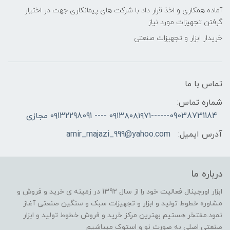
آماده همکاری و اخذ قرار داد با شرکت های پیمانکاری جهت در اختیار
گرفتن تجهیزات مورد نیاز
خریدار ابزار و تجهیزات صنعتی
تماس با ما
شماره تماس:
09038731184------۰۹۱۳۸۰۸۱۹۷۱ ---- ۰۹132298091 مجازی
آدرس ایمیل:
amir_majazi_999@yahoo.com
درباره ما
ابزار اورجینال فعالیت خود را از سال 1392 در زمینه ی خرید و فروش و
مشاوره خطوط تولید و ابزار و تجهیزات سبک و سنگین صنعتی آغاز
نمود.مفتخر هستیم بهترین مرکز خرید و فروش خطوط تولید و ابزار
صنعتی اصلی به صورت نو و استوک میباشیم