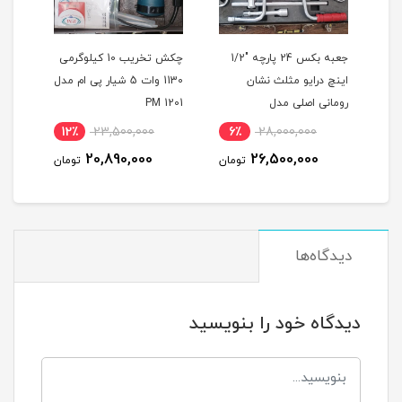
جعبه بکس 24 پارچه "1/2
چکش تخریب 10 کیلوگرمی
اینچ درایو مثلث نشان
1130 وات 5 شیار پی ام مدل
رومانی اصلی مدل
PM 1201
اصلی م
ROMANIA 24PS
12٪
23,500,000
6٪
28,000,000
1
20,890,000
26,500,000
مان
تومان
تومان
دیدگاه‌ها
دیدگاه خود را بنویسید