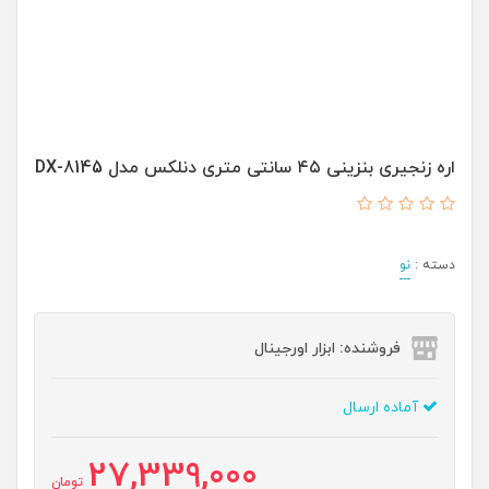
اره زنجیری بنزینی ۴۵ سانتی متری دنلکس مدل DX-8145
دسته :
نو
فروشنده: ابزار اورجینال
آماده ارسال
27,339,000
تومان