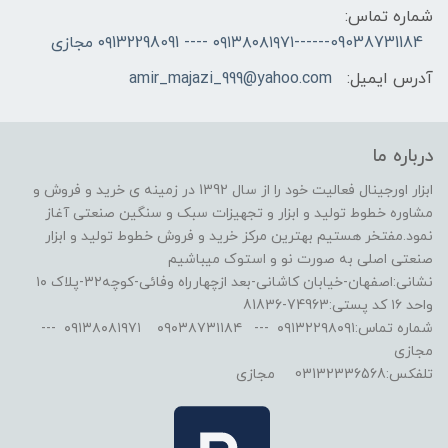
شماره تماس:
09038731184------۰۹۱۳۸۰۸۱۹۷۱ ---- ۰۹132298091 مجازی
آدرس ایمیل:
amir_majazi_999@yahoo.com
درباره ما
ابزار اورجینال فعالیت خود را از سال 1392 در زمینه ی خرید و فروش و
مشاوره خطوط تولید و ابزار و تجهیزات سبک و سنگین صنعتی آغاز
نمود.مفتخر هستیم بهترین مرکز خرید و فروش خطوط تولید و ابزار
صنعتی اصلی به صورت نو و استوک میباشیم
نشانی:اصفهان-خیابان کاشانی-بعد ازچهارراه وفائی-کوچه۳۲-پلاک ۱۰
واحد ۱۶ کد پستی:74963-81836
شماره تماس:۰۹۱۳۲۲۹۸۰۹۱ --- ۰۹۰۳۸۷۳۱۱۸۴ ۰۹۱۳۸۰۸۱۹۷۱ ---
مجازی
تلفکس:03132336568 مجازی