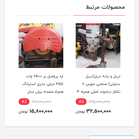
محصولات مرتبط
دریل و پایه دریل(دریل
اره پروفیل بر 2500 وات
کمرب
ستونی) صنعتی مورس 2
355 میلی متری استرانگ
تکفاز دیاموند اصلی همراه 3
همراه صفحه برش مدل
H2000 ا
نظام مدل DIAMOND J1Z-
STRONG STG2500 در حد
8٪
17,000,000
8٪
35,000,000
1
19-TH استوک
نو
15,800,000
32,500,000
مان
تومان
تومان