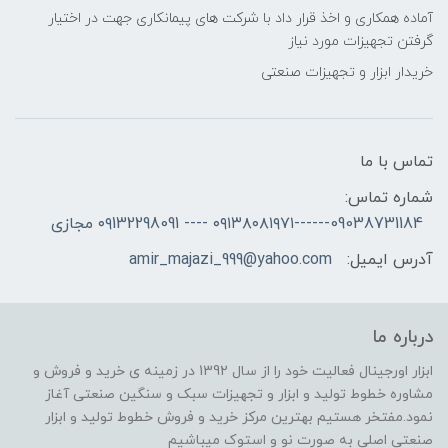
آماده همکاری و اخذ قرار داد با شرکت های پیمانکاری جهت در اختیار
گرفتن تجهیزات مورد نیاز
خریدار ابزار و تجهیزات صنعتی
تماس با ما
شماره تماس:
09038731184------۰۹۱۳۸۰۸۱۹۷۱ ---- ۰۹132298091 مجازی
آدرس ایمیل:
amir_majazi_999@yahoo.com
درباره ما
ابزار اورجینال فعالیت خود را از سال 1392 در زمینه ی خرید و فروش و
مشاوره خطوط تولید و ابزار و تجهیزات سبک و سنگین صنعتی آغاز
نمود.مفتخر هستیم بهترین مرکز خرید و فروش خطوط تولید و ابزار
صنعتی اصلی به صورت نو و استوک میباشیم