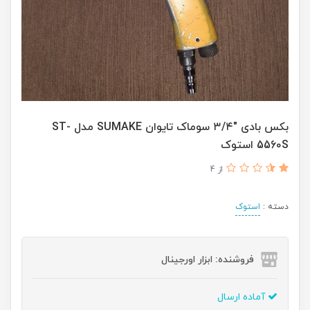
بکس بادی "۳/۴ سوماک تایوان SUMAKE مدل ST-
556۰S استوک
از 4
دسته :
استوک
فروشنده: ابزار اورجینال
آماده ارسال