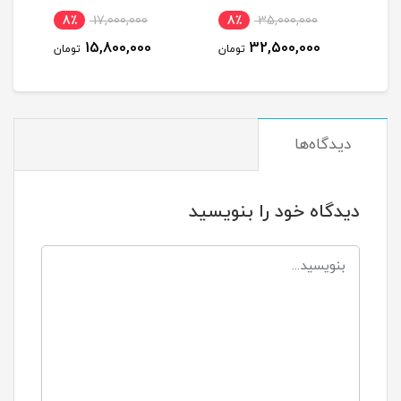
نظام مدل DIAMOND J1Z-
STRONG STG2500 در حد
8٪
17,000,000
8٪
35,000,000
1
19-TH استوک
نو
15,800,000
32,500,000
مان
تومان
تومان
دیدگاه‌ها
دیدگاه خود را بنویسید