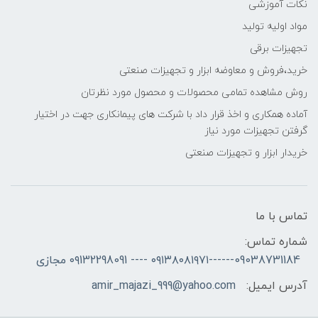
نکات آموزشی
مواد اولیه تولید
تجهیزات برقی
خرید،فروش و معاوضه ابزار و تجهیزات صنعتی
روش مشاهده تمامی محصولات و محصول مورد نظرتان
آماده همکاری و اخذ قرار داد با شرکت های پیمانکاری جهت در اختیار
گرفتن تجهیزات مورد نیاز
خریدار ابزار و تجهیزات صنعتی
تماس با ما
شماره تماس:
09038731184------۰۹۱۳۸۰۸۱۹۷۱ ---- ۰۹132298091 مجازی
آدرس ایمیل:
amir_majazi_999@yahoo.com