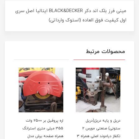
مینی فرز بلک اند دکر BLACK&DECKER ایتالیا اصل سری
اول کیفیت فوق العاده (استوک وارداتی)
محصولات مرتبط
دریل و پایه دریل(دریل
اره پروفیل بر 2500 وات
کمرب
ستونی) صنعتی مورس 2
355 میلی متری استرانگ
تکفاز دیاموند اصلی همراه 3
همراه صفحه برش مدل
H2000 ا