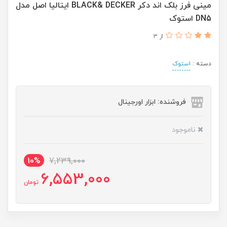
مینی فرز بلک اند دکر BLACK& DECKER ایتالیا اصل مدل
DN5 استوک
از 3
دسته :
استوک
فروشنده: ابزار اورجینال
ناموجود
10%
7,239,000
6,553,000
تومان