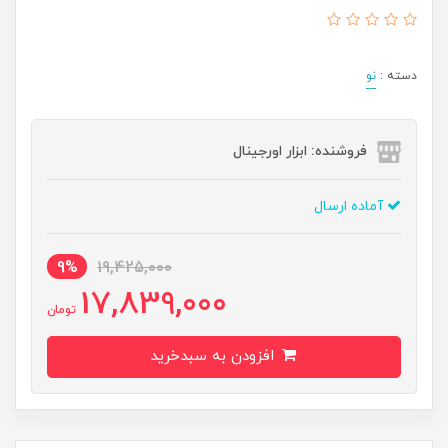
دسته :
نو
فروشنده: ابزار اورجینال
آماده ارسال
9%
19,425,000
17,839,000
تومان
افزودن به سبدخرید