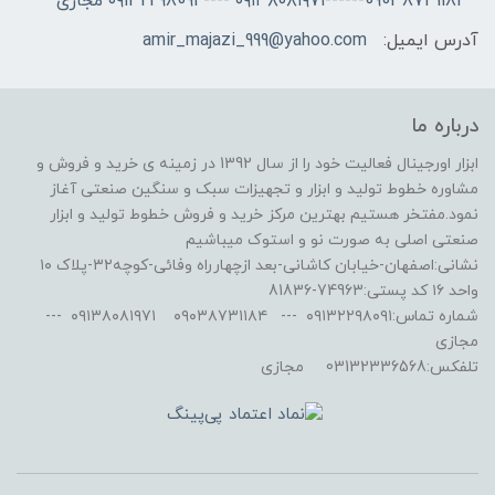
09038731184------۰۹۱۳۸۰۸۱۹۷۱ ---- ۰۹132298091 مجازی
آدرس ایمیل:
amir_majazi_999@yahoo.com
درباره ما
ابزار اورجینال فعالیت خود را از سال 1392 در زمینه ی خرید و فروش و
مشاوره خطوط تولید و ابزار و تجهیزات سبک و سنگین صنعتی آغاز
نمود.مفتخر هستیم بهترین مرکز خرید و فروش خطوط تولید و ابزار
صنعتی اصلی به صورت نو و استوک میباشیم
نشانی:اصفهان-خیابان کاشانی-بعد ازچهارراه وفائی-کوچه۳۲-پلاک ۱۰
واحد ۱۶ کد پستی:74963-81836
شماره تماس:۰۹۱۳۲۲۹۸۰۹۱ --- ۰۹۰۳۸۷۳۱۱۸۴ ۰۹۱۳۸۰۸۱۹۷۱ ---
مجازی
تلفکس:03132336568 مجازی