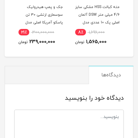
از
مته کبالت HSS مشکی سایز
جک و پمپ هیدرولیک
دریل
4/6 میلی متر DSW آلمان
سوسماری ارتشی 30 تن
صلی سایز 225
اصلی پک 10 عددی مدل
پاسکو آمریکا اصلی مدل
DIM338
PASCO 5DT74
همرا
21٪
300,000,000
8٪
1,696,000
4
380
239,000,000
1,565,000
مان
تومان
تومان
دیدگاه‌ها
دیدگاه خود را بنویسید