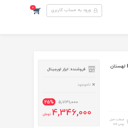
0
ورود به حساب کاربری
پولی کش دوشاخ و تک گام 20 سانتی یا "8 اینچ BAIDUR لهستان
فروشنده: ابزار اورجینال
ناموجود
25%
5,731,000
4,346,000
تومان
ضمانت اصل
بودن کالا