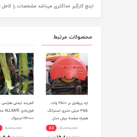
اینچ کارگیر حداکثری میباشد مشخصات را کامل مط
محصولات مرتبط
ل و پایه دریل(دریل
اره پروفیل بر 2500 وات
کمربند ایمنی هارنس
ستونی) صنعتی مورس 2
355 میلی متری استرانگ
فول‌بادی SAFE
از دیاموند اصلی همراه
همراه صفحه برش مدل
H2000 استوک
3 نظام مدل DIAMOND
STRONG STG2500 در
6,000,000
8٪
17,000,000
8٪
35,000,000
J1Z- استوک
حد نو