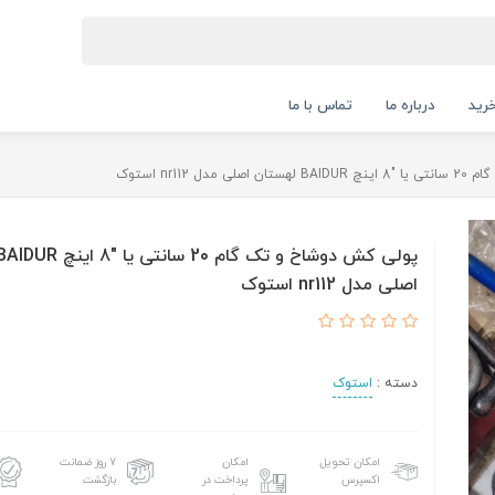
رید
درباره ما
تماس با ما
ل nr112 استوک
اصلی مدل nr112 استوک
دسته :
استوک
امکان تحویل
امکان
۷ روز ضمانت
اکسپرس
پرداخت در
بازگشت