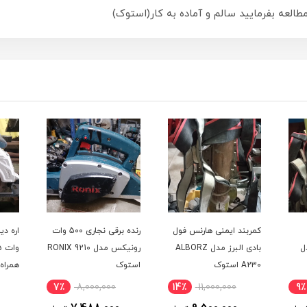
العه بفرمایید سالم و آماده به کار(استوک)
کمربند ایمنی هارنس فول
رنده برقی نجاری 500 وات
ALL مدل
بادی البرز مدل ALBORZ
رونیکس مدل RONIX 9210
A230 استوک
استوک
-TD-185B
7٪
8,000,000
14٪
11,000,000
9٪