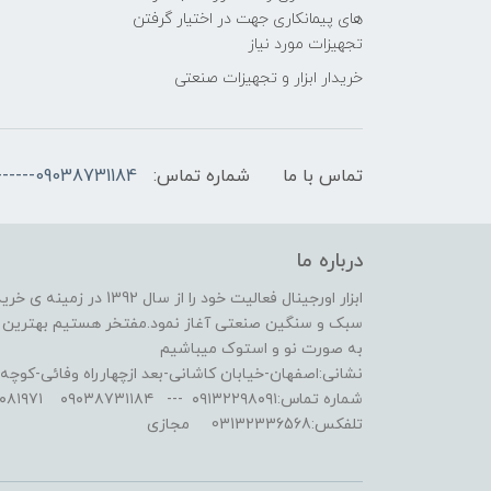
های پیمانکاری جهت در اختیار گرفتن
تجهیزات مورد نیاز
خریدار ابزار و تجهیزات صنعتی
تماس با ما
شماره تماس:
09038731184------۰۹۱۳۸۰۸۱۹۷۱ ---- ۰۹132298091 مجازی
درباره ما
ابزار اورجینال فعالیت خود 
سبک و سنگین صنعتی آغاز نمود.مفتخر هستیم بهترین مر
به صورت نو و استوک میباشیم
نشانی:اصفهان-خیابان کاشانی-بعد ازچهارراه وفائی-کوچه۳۲-پلاک ۱۰ واحد ۱۶ کد پستی:74963-81836
شماره تماس:۰۹۱۳۲۲۹۸۰۹۱ --- ۰۹۰۳۸۷۳۱۱۸۴ ۰۹۱۳۸۰۸۱۹۷۱ --- مجازی
تلفکس:03132336568 مجازی