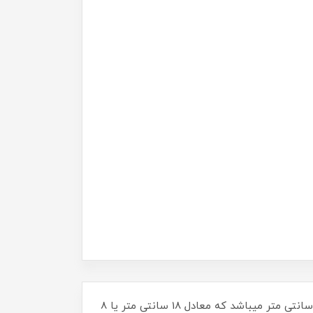
پولی کش دوشاخ تک گام ساخت لهستان اصلی(طول هر شاخ 20 سانتی متر طول هر تسمه 9 سانتی متر و طول پیچ 23 سانتی متر میباشد که معادل 18 سانتی متر یا 8