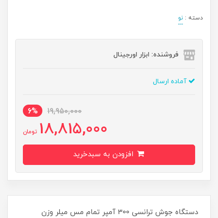
دسته :
نو
فروشنده: ابزار اورجینال
آماده ارسال
6%
19,950,000
18,815,000
تومان
افزودن به سبدخرید
دستگاه جوش ترانسی 300 آمپر تمام مس میلر وزن