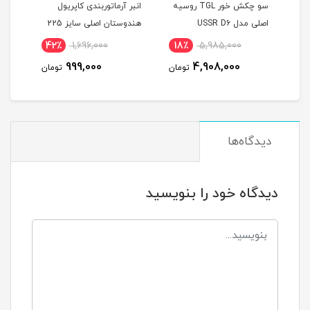
 مدل TOSAN
سو چکش خور TGL روسیه
انبر آرماتوربندی کاپریول
اصلی مدل USSR D6
هندوستان اصلی سایز 225
مدل KAPRIOL225
338
42٪
1,696,000
18٪
5,985,000
5
999,000
4,908,000
مان
تومان
تومان
دیدگاه‌ها
دیدگاه خود را بنویسید