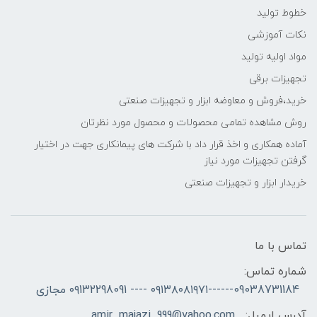
خطوط تولید
نکات آموزشی
مواد اولیه تولید
تجهیزات برقی
خرید،فروش و معاوضه ابزار و تجهیزات صنعتی
روش مشاهده تمامی محصولات و محصول مورد نظرتان
آماده همکاری و اخذ قرار داد با شرکت های پیمانکاری جهت در اختیار
گرفتن تجهیزات مورد نیاز
خریدار ابزار و تجهیزات صنعتی
تماس با ما
شماره تماس:
09038731184------۰۹۱۳۸۰۸۱۹۷۱ ---- ۰۹132298091 مجازی
آدرس ایمیل:
amir_majazi_999@yahoo.com