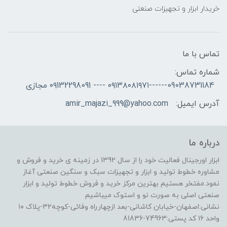
خریدار ابزار و تجهیزات صنعتی
تماس با ما
شماره تماس:
09038731184------۰۹۱۳۸۰۸۱۹۷۱ ---- ۰۹132298091 مجازی
آدرس ایمیل:
amir_majazi_999@yahoo.com
درباره ما
ابزار اورجینال فعالیت خود را از سال 1392 در زمینه ی خرید و فروش و
مشاوره خطوط تولید و ابزار و تجهیزات سبک و سنگین صنعتی آغاز
نمود.مفتخر هستیم بهترین مرکز خرید و فروش خطوط تولید و ابزار
صنعتی اصلی به صورت نو و استوک میباشیم
نشانی:اصفهان-خیابان کاشانی-بعد ازچهارراه وفائی-کوچه۳۲-پلاک ۱۰
واحد ۱۶ کد پستی:74963-81836