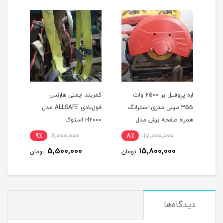
اره پروفیل بر 2500 وات
کمربند ایمنی هارنس
کمرب
355 میلی متری استرانگ
فول‌بادی ALLSAFE مدل
تکفاز دیاموند اصلی همراه 3
همراه صفحه برش مدل
H2000 استوک
A230 اس
D-
STRONG STG2500 در حد
9٪
6,000,000
8٪
17,000,000
8
نو
5,500,000
15,800,000
مان
تومان
تومان
دیدگاه‌ها