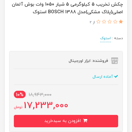
چکش تخریب 5 کیلوگرمی 5 شیار 1050 وات بوش آلمان
اصلی(پلاک مشکی)مدل BOSCH 1388 استوک
از 2
دسته :
استوک
فروشنده: ابزار اورجینال
آماده ارسال
10%
18,943,000
17,233,000
تومان
افزودن به سبدخرید