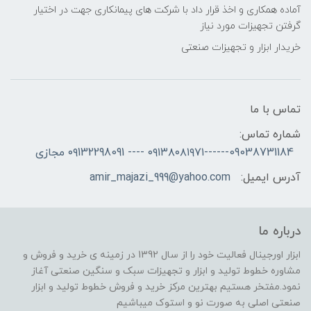
آماده همکاری و اخذ قرار داد با شرکت های پیمانکاری جهت در اختیار
گرفتن تجهیزات مورد نیاز
خریدار ابزار و تجهیزات صنعتی
تماس با ما
شماره تماس:
09038731184------۰۹۱۳۸۰۸۱۹۷۱ ---- ۰۹132298091 مجازی
آدرس ایمیل:
amir_majazi_999@yahoo.com
درباره ما
ابزار اورجینال فعالیت خود را از سال 1392 در زمینه ی خرید و فروش و
مشاوره خطوط تولید و ابزار و تجهیزات سبک و سنگین صنعتی آغاز
نمود.مفتخر هستیم بهترین مرکز خرید و فروش خطوط تولید و ابزار
صنعتی اصلی به صورت نو و استوک میباشیم