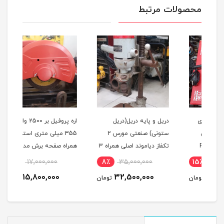
محصولات مرتبط
دریل و پایه دریل(دریل
اره پروفیل بر 2500 وات
کمرب
ستونی) صنعتی مورس 2
355 میلی متری استرانگ
تکفاز دیاموند اصلی همراه 3
همراه صفحه برش مدل
H2000 ا
نظام مدل DIAMOND J1Z-
STRONG STG2500 در حد
8٪
17,000,000
8٪
35,000,000
1
19-TH استوک
نو
15,800,000
32,500,000
مان
تومان
تومان