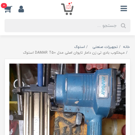
0
خانه
تجهیزات صنعتی
استوک
میخکوب بادی تی زن دامار تایوان اصلی مدل DAMAR T50 استوک