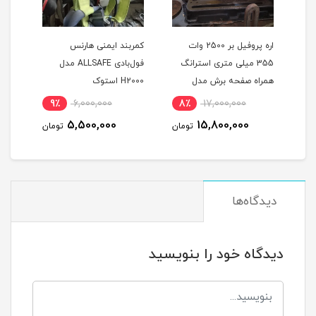
اره پروفیل بر 2500 وات
کمربند ایمنی هارنس
کمرب
355 میلی متری استرانگ
فول‌بادی ALLSAFE مدل
تکفاز دیاموند اصلی همراه 3
همراه صفحه برش مدل
H2000 استوک
A230 اس
D-
STRONG STG2500 در حد
9٪
6,000,000
8٪
17,000,000
8
نو
5,500,000
15,800,000
مان
تومان
تومان
دیدگاه‌ها
دیدگاه خود را بنویسید