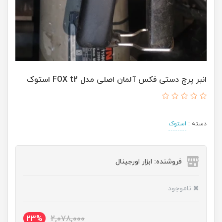
انبر پرچ دستی فکس آلمان اصلی مدل FOX t2 استوک
دسته :
استوک
فروشنده: ابزار اورجینال
ناموجود
23%
2,078,000