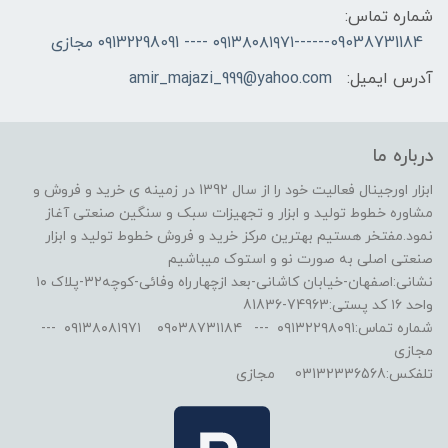
شماره تماس:
09038731184------۰۹۱۳۸۰۸۱۹۷۱ ---- ۰۹132298091 مجازی
آدرس ایمیل:
amir_majazi_999@yahoo.com
درباره ما
ابزار اورجینال فعالیت خود را از سال 1392 در زمینه ی خرید و فروش و
مشاوره خطوط تولید و ابزار و تجهیزات سبک و سنگین صنعتی آغاز
نمود.مفتخر هستیم بهترین مرکز خرید و فروش خطوط تولید و ابزار
صنعتی اصلی به صورت نو و استوک میباشیم
نشانی:اصفهان-خیابان کاشانی-بعد ازچهارراه وفائی-کوچه۳۲-پلاک ۱۰
واحد ۱۶ کد پستی:74963-81836
شماره تماس:۰۹۱۳۲۲۹۸۰۹۱ --- ۰۹۰۳۸۷۳۱۱۸۴ ۰۹۱۳۸۰۸۱۹۷۱ ---
مجازی
تلفکس:03132336568 مجازی