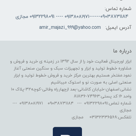
شماره تماس:
09038731184------۰۹۱۳۸۰۸۱۹۷۱ ---- ۰۹132298091 مجازی
آدرس ایمیل:
amir_majazi_999@yahoo.com
درباره ما
ابزار اورجینال فعالیت خود را از سال 1392 در زمینه ی خرید و فروش و
مشاوره خطوط تولید و ابزار و تجهیزات سبک و سنگین صنعتی آغاز
نمود.مفتخر هستیم بهترین مرکز خرید و فروش خطوط تولید و ابزار
صنعتی اصلی به صورت نو و استوک میباشیم
نشانی:اصفهان-خیابان کاشانی-بعد ازچهارراه وفائی-کوچه۳۲-پلاک ۱۰
واحد ۱۶ کد پستی:74963-81836
شماره تماس:۰۹۱۳۲۲۹۸۰۹۱ --- ۰۹۰۳۸۷۳۱۱۸۴ ۰۹۱۳۸۰۸۱۹۷۱ ---
مجازی
تلفکس:03132336568 مجازی