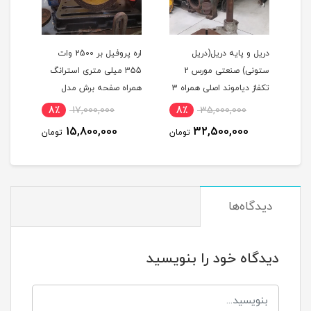
دریل و پایه دریل(دریل
اره پروفیل بر 2500 وات
کمرب
ستونی) صنعتی مورس 2
355 میلی متری استرانگ
تکفاز دیاموند اصلی همراه 3
همراه صفحه برش مدل
H2000 ا
نظام مدل DIAMOND J1Z-
STRONG STG2500 در حد
8٪
17,000,000
8٪
35,000,000
1
19-TH استوک
نو
15,800,000
32,500,000
مان
تومان
تومان
دیدگاه‌ها
دیدگاه خود را بنویسید