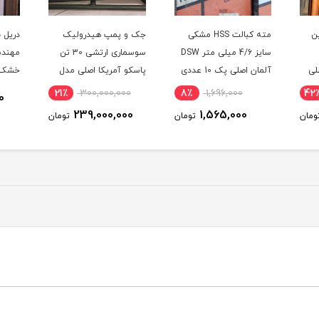
ن
مته کبالت HSS مشکی
جک و پمپ هیدرولیک
دریل ن
سایز 4/6 میلی متر DSW
سوسماری ارتشی 30 تن
لی
آلمان اصلی پک 10 عددی
پاسکو آمریکا اصلی مدل
مدل DIM338
PASCO 5DT74
میلیم
21٪
300,000,000
8٪
1,696,000
42
0
مدل MAHAK DCD-1380
239,000,000
1,565,000
ومان
تومان
تومان