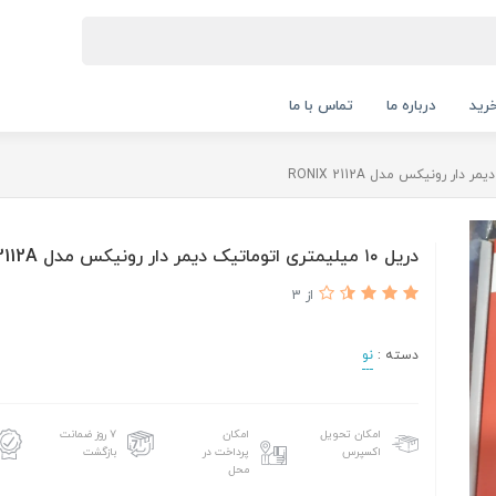
رید
درباره ما
تماس با ما
دریل ۱۰ میلیمتری اتوماتیک دیمر دار رونیکس مدل RONIX 2112A
از 3
دسته :
نو
امکان تحویل
امکان
۷ روز ضمانت
اکسپرس
پرداخت در
بازگشت
محل