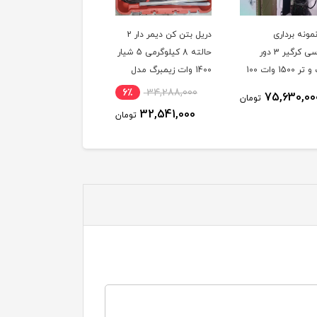
مونه برداری
دریل بتن کن دیمر دار 2
چکش تخریب 15
مهندسی کرگیر 3 دور
حالته 8 کیلوگرمی 5 شیار
کیلوگرمی روغنی تولهیت
خشک و تر 1500 وات 100
1400 وات زیمبرگ مدل
مدل TOLHIT DH65
تر همراه پایه محک
ZIMBERG PZR-9145
6٪
23,228,000
6٪
34,288,000
75,630,00
تومان
21,840,000
32,541,000
تومان
توم