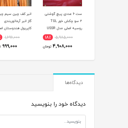
تراز لیزری 360 درجه 3
ست 6 عددی پیچ گوشتی
انبر کف چین سیم چی
ی نور سبز توسن مدل
2 سو چکش خور TGL
گاز انبر آرماتوربندی
TOSAN M3604 GL
روسیه اصلی مدل USSR
کاپریول هندوستان اص
D6
سایز 225 مدل
٪
1,696,000
18٪
5,985,000
5٪
22,500,000
KAPRIOL225
999,000
4,908,000
21,487,000
تومان
تومان
ت
دیدگاه‌ها
دیدگاه خود را بنویسید