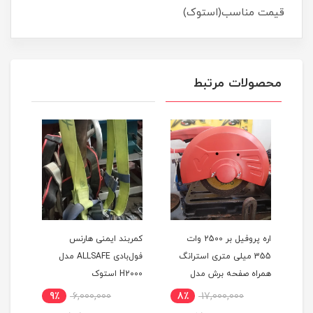
قیمت مناسب(استوک)
محصولات مرتبط
اره پروفیل بر 2500 وات
کمربند ایمنی هارنس
کمرب
355 میلی متری استرانگ
فول‌بادی ALLSAFE مدل
تکفاز دیاموند اصلی همراه 3
همراه صفحه برش مدل
H2000 استوک
A230 اس
D-
STRONG STG2500 در حد
9٪
6,000,000
8٪
17,000,000
8
نو