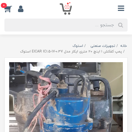
0
خانه
تجهیزات صنعتی
استوک
پمپ کفکش ۱ اینچ ۲۰ متری ایکار مدل EICAR IC1.5-17-0.37 استوک