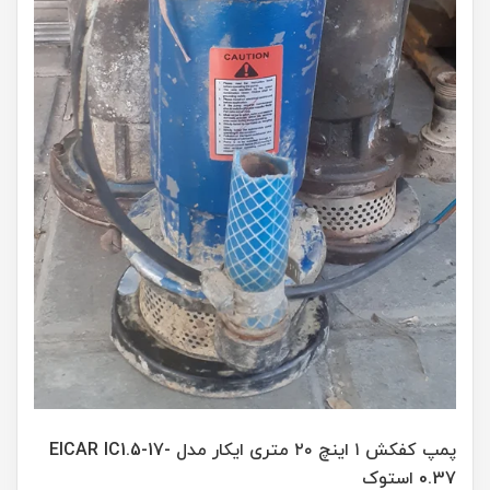
پمپ کفکش ۱ اینچ ۲۰ متری ایکار مدل EICAR IC1.5-17-
0.37 استوک