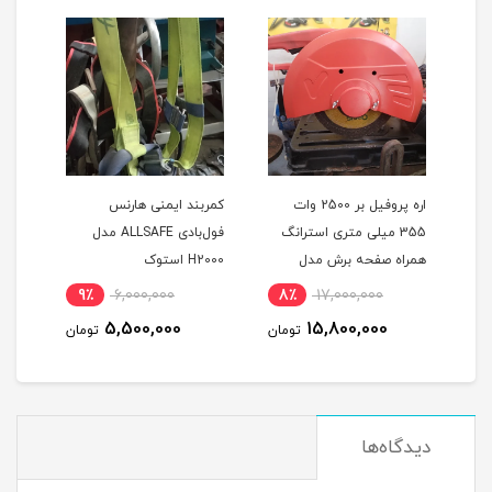
اره پروفیل بر 2500 وات
کمربند ایمنی هارنس
کمرب
355 میلی متری استرانگ
فول‌بادی ALLSAFE مدل
تکفاز دیاموند اصلی همراه 3
همراه صفحه برش مدل
H2000 استوک
A230 اس
D-
STRONG STG2500 در حد
9٪
6,000,000
8٪
17,000,000
8
نو
5,500,000
15,800,000
مان
تومان
تومان
دیدگاه‌ها