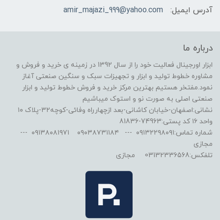
آدرس ایمیل:
amir_majazi_999@yahoo.com
درباره ما
ابزار اورجینال فعالیت خود را از سال 1392 در زمینه ی خرید و فروش و
مشاوره خطوط تولید و ابزار و تجهیزات سبک و سنگین صنعتی آغاز
نمود.مفتخر هستیم بهترین مرکز خرید و فروش خطوط تولید و ابزار
صنعتی اصلی به صورت نو و استوک میباشیم
نشانی:اصفهان-خیابان کاشانی-بعد ازچهارراه وفائی-کوچه۳۲-پلاک ۱۰
واحد ۱۶ کد پستی:74963-81836
شماره تماس:۰۹۱۳۲۲۹۸۰۹۱ --- ۰۹۰۳۸۷۳۱۱۸۴ ۰۹۱۳۸۰۸۱۹۷۱ ---
مجازی
تلفکس:03132336568 مجازی