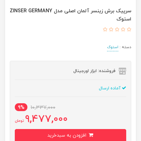
سرپیک برش زینسر آلمان اصلی مدل ZINSER GERMANY
استوک
دسته :
استوک
فروشنده: ابزار اورجینال
آماده ارسال
9%
10,337,000
9,477,000
تومان
افزودن به سبدخرید