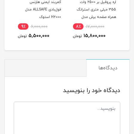
اره پروفیل بر 2500 وات
کمربند ایمنی هارنس
کمرب
355 میلی متری استرانگ
فول‌بادی ALLSAFE مدل
تکفاز دیاموند اصلی همراه 3
همراه صفحه برش مدل
H2000 استوک
A230 اس
D-
STRONG STG2500 در حد
9٪
6,000,000
8٪
17,000,000
8
نو
5,500,000
15,800,000
مان
تومان
تومان
دیدگاه‌ها
دیدگاه خود را بنویسید