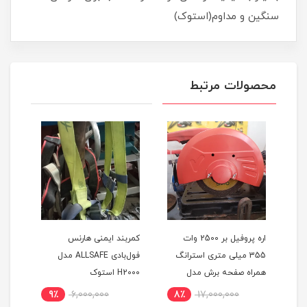
سنگین و مداوم(استوک)
محصولات مرتبط
اره پروفیل بر 2500 وات
کمربند ایمنی هارنس
کمرب
355 میلی متری استرانگ
فول‌بادی ALLSAFE مدل
تکفاز دیاموند اصلی همراه 3
همراه صفحه برش مدل
H2000 استوک
A230 اس
D-
STRONG STG2500 در حد
9٪
6,000,000
8٪
17,000,000
8