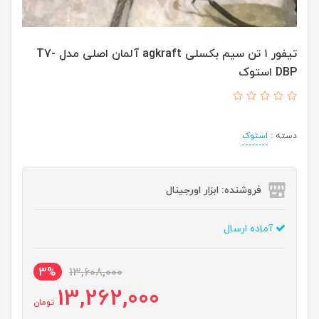
تیفور ۱ تن سیم بکسلی agkraft آلمان اصلی مدل T7-
DBP استوک
دسته :
استوک
فروشنده: ابزار اورجینال
آماده ارسال
3%
13,608,000
13,262,000
تومان