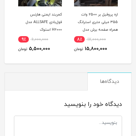
اره پروفیل بر 2500 وات
کمربند ایمنی هارنس
کمرب
355 میلی متری استرانگ
فول‌بادی ALLSAFE مدل
تکفاز دیاموند اصلی همراه 3
همراه صفحه برش مدل
H2000 استوک
A230 اس
D-
STRONG STG2500 در حد
9٪
6,000,000
8٪
17,000,000
8
نو
5,500,000
15,800,000
مان
تومان
تومان
دیدگاه‌ها
دیدگاه خود را بنویسید